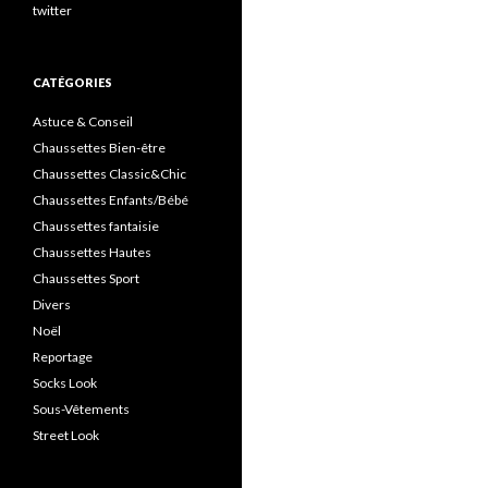
twitter
CATÉGORIES
Astuce & Conseil
Chaussettes Bien-être
Chaussettes Classic&Chic
Chaussettes Enfants/Bébé
Chaussettes fantaisie
Chaussettes Hautes
Chaussettes Sport
Divers
Noël
Reportage
Socks Look
Sous-Vêtements
Street Look