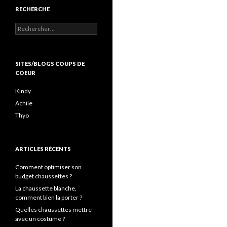
RECHERCHE
Rechercher :
SITES/BLOGS COUPS DE
COEUR
Kindy
Achile
Thyo
ARTICLES RÉCENTS
Comment optimiser son
budget chaussettes ?
La chaussette blanche,
comment bien la porter ?
Quelles chaussettes mettre
avec un costume ?