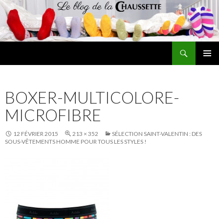
Recherche
Le blog de la chaussette
ALLER
MENU
AU
PRINCI
CONTENU
BOXER-MULTICOLORE-
MICROFIBRE
12 FÉVRIER 2015
213 × 352
SÉLECTION SAINT-VALENTIN : DES
SOUS-VÊTEMENTS HOMME POUR TOUS LES STYLES !