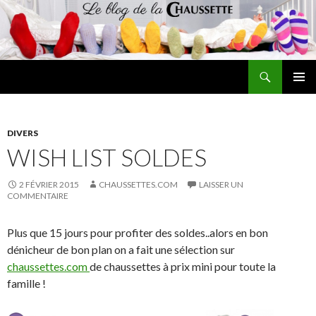
Recherche
Le blog de la chaussette
ALLER
MENU
AU
PRINCI
CONTENU
DIVERS
WISH LIST SOLDES
2 FÉVRIER 2015
CHAUSSETTES.COM
LAISSER UN
COMMENTAIRE
Plus que 15 jours pour profiter des soldes..alors en bon
dénicheur de bon plan on a fait une sélection sur
chaussettes.com
de chaussettes à prix mini pour toute la
famille !