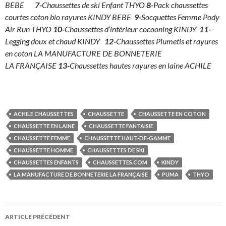
BEBE
7-
Chaussettes de ski Enfant THYO
8-
Pack chaussettes
courtes coton bio rayures KINDY BEBE
9-
Socquettes Femme Pody
Air Run THYO
10-
Chaussettes d’intérieur cocooning KINDY
11-
Legging doux et chaud KINDY
12-
Chaussettes Plumetis et rayures
en coton LA MANUFACTURE DE BONNETERIE
LA FRANÇAISE
13-
Chaussettes hautes rayures en laine ACHILE
ACHILE CHAUSSETTES
CHAUSSETTE
CHAUSSETTE EN COTON
CHAUSSETTE EN LAINE
CHAUSSETTE FANTAISIE
CHAUSSETTE FEMME
CHAUSSETTE HAUT-DE-GAMME
CHAUSSETTE HOMME
CHAUSSETTES DE SKI
CHAUSSETTES ENFANTS
CHAUSSETTES.COM
KINDY
LA MANUFACTURE DE BONNETERIE LA FRANÇAISE
PUMA
THYO
Navigation
ARTICLE PRÉCÉDENT