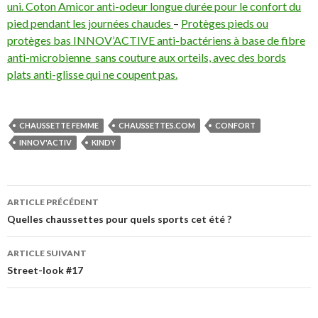
uni. Coton Amicor anti-odeur longue durée pour le confort du
pied pendant les journées chaudes
–
Protèges pieds ou
protèges bas INNOV’ACTIVE anti-bactériens à base de fibre
anti-microbienne sans couture aux orteils, avec des bords
plats anti-glisse qui ne coupent pas.
CHAUSSETTE FEMME
CHAUSSETTES.COM
CONFORT
INNOV'ACTIV
KINDY
Navigation
ARTICLE PRÉCÉDENT
des
Quelles chaussettes pour quels sports cet été ?
articles
ARTICLE SUIVANT
Street-look #17