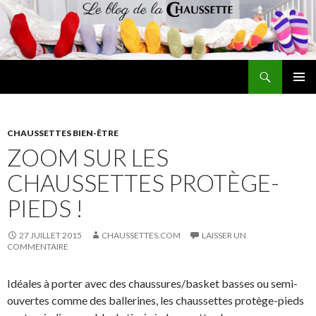
Recherche
Le blog de la chaussette
ALLER
MENU
AU
PRINCI
CONTENU
CHAUSSETTES BIEN-ÊTRE
ZOOM SUR LES
CHAUSSETTES PROTÈGE-
PIEDS !
27 JUILLET 2015
CHAUSSETTES.COM
LAISSER UN
COMMENTAIRE
Idéales à porter avec des chaussures/basket basses ou semi-
ouvertes comme des ballerines, les chaussettes protège-pieds