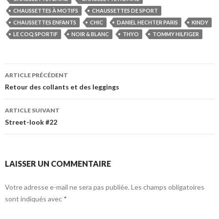
CHAUSSETTES À MOTIFS
CHAUSSETTES DE SPORT
CHAUSSETTES ENFANTS
CHIC
DANIEL HECHTER PARIS
KINDY
LE COQ SPORTIF
NOIR & BLANC
THYO
TOMMY HILFIGER
Navigation
ARTICLE PRÉCÉDENT
des
Retour des collants et des leggings
articles
ARTICLE SUIVANT
Street-look #22
LAISSER UN COMMENTAIRE
Votre adresse e-mail ne sera pas publiée.
Les champs obligatoires
sont indiqués avec
*