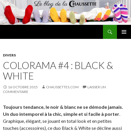
Recherche
Le blog de la chaussette
ALLER
MENU
AU
PRINCI
CONTENU
DIVERS
COLORAMA #4 : BLACK &
WHITE
16 OCTOBRE 2015
CHAUSSETTES.COM
LAISSER UN
COMMENTAIRE
Toujours tendance, le noir & blanc ne se démode jamais.
Un duo intemporel à la chic, simple et si facile à porter
.
Graphique, élégant, se jouant en total look et en petites
touches (accessoires), ce duo Black & White se décline aussi