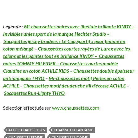
Légende :
Mi-chaussettes noires avec libellule brillante KINDY
–
Invisibles unies sport de la marque Hechter Studio
–
Socquettes jersey brodées « Le Coq Sportif » pour femme en
coton mélangé
–
Chaussettes courtes rayées de Lurex avec les
talons et les pointes tout en brillance KINDY
– Chaussettes
noires TOMMY HILFIGER –
Chaussettes courtes modèle
Claudine en coton ACHILE KIDS
– Chaussettes double épaisseur
anti-ampoule THYO
–
Mi-chaussettes motif Perles en coton
ACHILE
–
Chaussettes motif deudeuche dil d’écosse ACHILE
–
Socquettes Run-Lighty THYO
Sélection effectuée sur
www.chaussettes.com
ACHILE CHAUSSETTES
CHAUSSETTE FANTAISIE
CHAUSSETTE FEMME
CHAUSSETTE HOMME