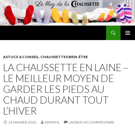
Recherche
Le blog de la chaussette
ALLER
MENU
AU
PRINCI
CONTENU
ASTUCE & CONSEIL
,
CHAUSSETTES BIEN-ÊTRE
LA CHAUSSETTE EN LAINE –
LE MEILLEUR MOYEN DE
GARDER LES PIEDS AU
CHAUD DURANT TOUT
L’HIVER
14 JANVIER 2020
KINDYHL
LAISSER UN COMMENTAIRE