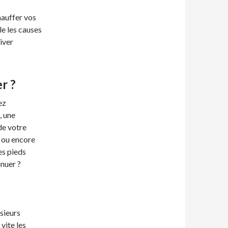
hauffer vos
e les causes
iver
r ?
ez
, une
de votre
z ou encore
es pieds
nuer ?
sieurs
vite les