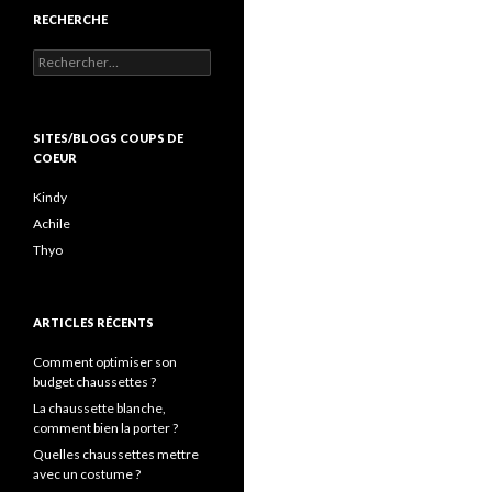
RECHERCHE
Rechercher :
SITES/BLOGS COUPS DE
COEUR
Kindy
Achile
Thyo
ARTICLES RÉCENTS
Comment optimiser son
budget chaussettes ?
La chaussette blanche,
comment bien la porter ?
Quelles chaussettes mettre
avec un costume ?