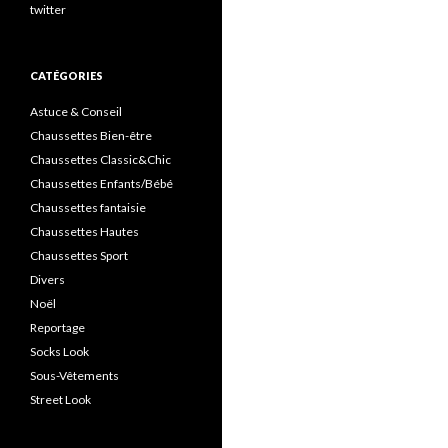
twitter
CATÉGORIES
Astuce & Conseil
Chaussettes Bien-être
Chaussettes Classic&Chic
Chaussettes Enfants/Bébé
Chaussettes fantaisie
Chaussettes Hautes
Chaussettes Sport
Divers
Noël
Reportage
Socks Look
Sous-Vêtements
Street Look