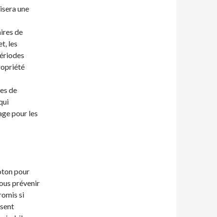
risera une
ires de
t, les
périodes
ropriété
les de
qui
age pour les
oton pour
ous prévenir
romis si
ssent