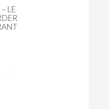
– LE
RDER
RANT