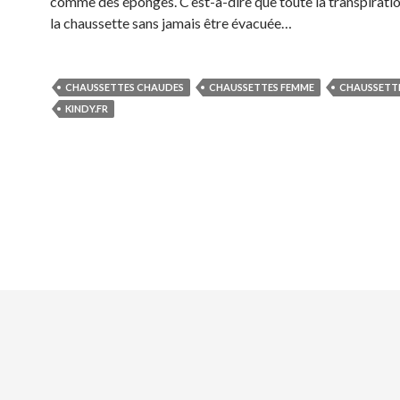
comme des éponges. C’est-à-dire que toute la transpirati
la chaussette sans jamais être évacuée…
CHAUSSETTES CHAUDES
CHAUSSETTES FEMME
CHAUSSETT
KINDY.FR