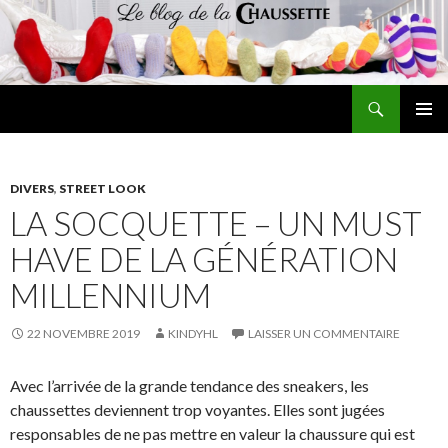
Recherche
Le blog de la chaussette
ALLER
MENU
AU
PRINCI
CONTENU
DIVERS
,
STREET LOOK
LA SOCQUETTE – UN MUST
HAVE DE LA GÉNÉRATION
MILLENNIUM
22 NOVEMBRE 2019
KINDYHL
LAISSER UN COMMENTAIRE
Avec l’arrivée de la grande tendance des sneakers, les
chaussettes deviennent trop voyantes. Elles sont jugées
responsables de ne pas mettre en valeur la chaussure qui est